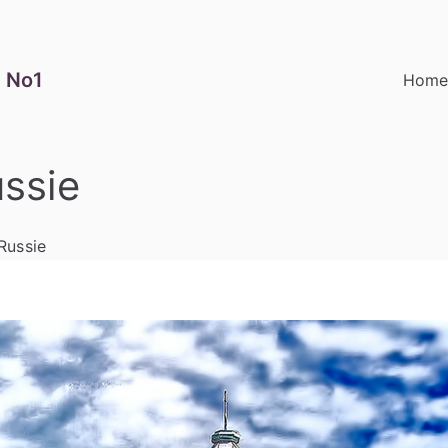
 No1
Hom
ussie
Russie