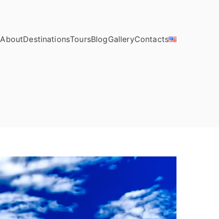
e
About
Destinations
Tours
Blog
Gallery
Contacts