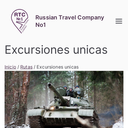
Saltar
al
Russian Travel Company
contenido
No1
Excursiones unicas
Inicio
Rutas
Excursiones unicas